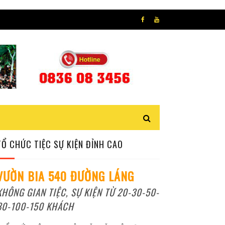
TỔ CHỨC TIỆC SỰ KIỆN ĐỈNH CAO
VƯỜN BIA 540 ĐƯỜNG LÁNG
KHÔNG GIAN TIỆC, SỰ KIỆN TỪ 20-30-50-
80-100-150 KHÁCH