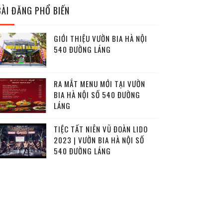
BÀI ĐĂNG PHỔ BIẾN
GIỚI THIỆU VƯỜN BIA HÀ NỘI
540 ĐƯỜNG LÁNG
RA MẮT MENU MỚI TẠI VƯỜN
BIA HÀ NỘI SỐ 540 ĐƯỜNG
LÁNG
TIỆC TẤT NIÊN VŨ ĐOÀN LIDO
2023 | VƯỜN BIA HÀ NỘI SỐ
540 ĐƯỜNG LÁNG