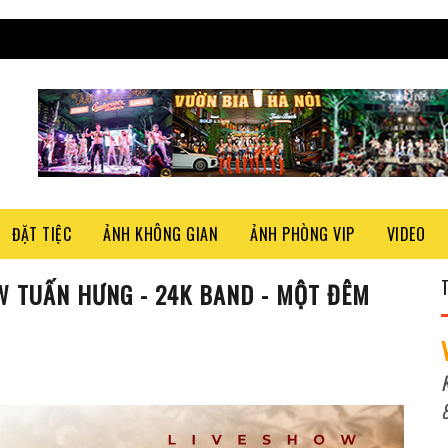
ĐẶT TIỆC
ẢNH KHÔNG GIAN
ẢNH PHÒNG VIP
VIDEO
OW TUẤN HƯNG - 24K BAND - MỘT ĐÊM