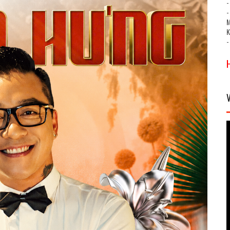
-
-
M
-