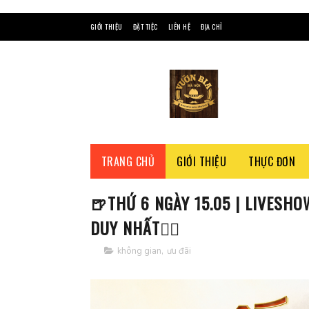
GIỚI THIỆU
ĐẶT TIỆC
LIÊN HỆ
ĐỊA CHỈ
TRANG CHỦ
GIỚI THIỆU
THỰC ĐƠN
🍺THỨ 6 NGÀY 15.05 | LIVESH
DUY NHẤT☝🏻
không gian
,
ưu đãi