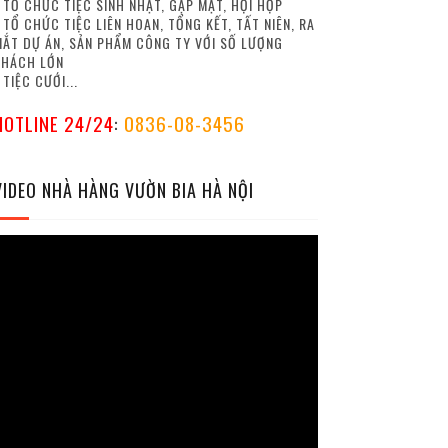
 TỔ CHỨC TIỆC SINH NHẬT, GẶP MẶT, HỘI HỌP
 TỔ CHỨC TIỆC LIÊN HOAN, TỔNG KẾT, TẤT NIÊN, RA
ẮT DỰ ÁN, SẢN PHẨM CÔNG TY VỚI SỐ LƯỢNG
KHÁCH LỚN
 TIỆC CƯỚI...
HOTLINE 24/24
:
0836-08-3456
VIDEO NHÀ HÀNG VƯỜN BIA HÀ NỘI